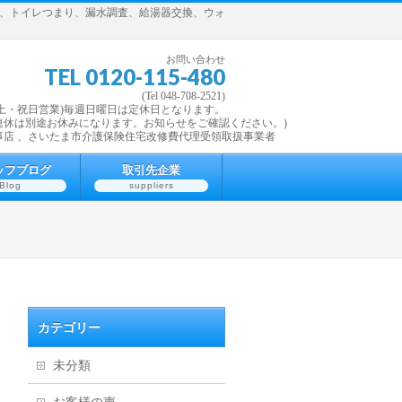
理、トイレつまり、漏水調査、給湯器交換、ウォ
お問い合わせ
TEL 0120-115-480
(Tel 048-708-2521)
7:30 (土・祝日営業)毎週日曜日は定休日となります。
連休は別途お休みになります。お知らせをご確認ください。)
事店 、さいたま市介護保険住宅改修費代理受領取扱事業者
ッフブログ
取引先企業
Blog
suppliers
カテゴリー
未分類