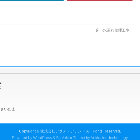
床下水漏れ修理工事
→
、さいたま
Copyright ©
株式会社アクア・アテンド
All Rights Reserved.
Powered by
WordPress
&
BizVektor Theme
by
Vektor,Inc.
technology.