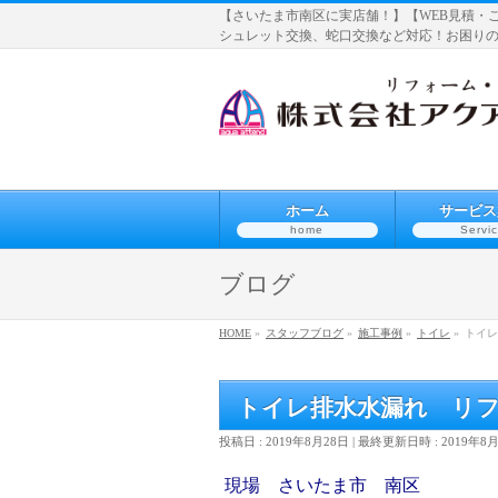
【さいたま市南区に実店舗！】【WEB見積・
シュレット交換、蛇口交換など対応！お困り
ホーム
サービス
home
Servi
ブログ
HOME
»
スタッフブログ
»
施工事例
»
トイレ
»
トイレ
トイレ排水水漏れ リ
投稿日 : 2019年8月28日
最終更新日時 : 2019年8
現場 さいたま市 南区