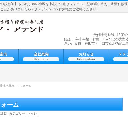
ご相談歓迎】さいたま市の南区を中心に住宅リフォーム、壁紙張り替え、水漏れ修
のことがありましたらアクアアテンドへお気軽にご連絡ください。
受付時間 8:30 - 1
(但し、年末年始・お盆・GWなどの大型
さいたま市・戸田市・川口市給水指定工
案内
会社案内
お知らせ
スタ
ce
Company
Information
排水水漏れ リフォーム
フォーム
月28日
カテゴリー :
トイレ