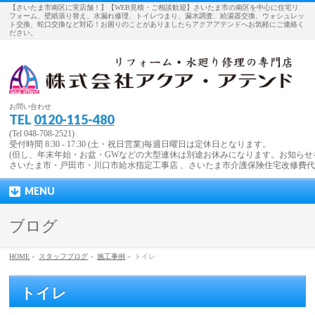
【さいたま市南区に実店舗！】【WEB見積・ご相談歓迎】さいたま市の南区を中心に住宅リ
フォーム、壁紙張り替え、水漏れ修理、トイレつまり、漏水調査、給湯器交換、ウォシュレッ
ト交換、蛇口交換など対応！お困りのことがありましたらアクアアテンドへお気軽にご連絡く
ださい。
お問い合わせ
TEL
0120-115-480
(Tel 048-708-2521)
受付時間 8:30 - 17:30 (土・祝日営業)毎週日曜日は定休日となります。
(但し、年末年始・お盆・GWなどの大型連休は別途お休みになります。お知らせ
さいたま市・戸田市・川口市給水指定工事店 、さいたま市介護保険住宅改修費
MENU
ブログ
HOME
»
スタッフブログ
»
施工事例
»
トイレ
トイレ