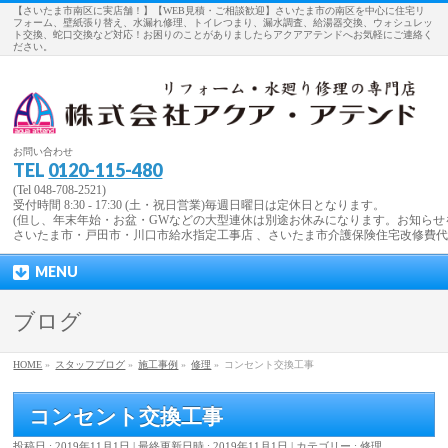
【さいたま市南区に実店舗！】【WEB見積・ご相談歓迎】さいたま市の南区を中心に住宅リ
フォーム、壁紙張り替え、水漏れ修理、トイレつまり、漏水調査、給湯器交換、ウォシュレッ
ト交換、蛇口交換など対応！お困りのことがありましたらアクアアテンドへお気軽にご連絡く
ださい。
お問い合わせ
TEL
0120-115-480
(Tel 048-708-2521)
受付時間 8:30 - 17:30 (土・祝日営業)毎週日曜日は定休日となります。
(但し、年末年始・お盆・GWなどの大型連休は別途お休みになります。お知らせ
さいたま市・戸田市・川口市給水指定工事店 、さいたま市介護保険住宅改修費
MENU
ブログ
HOME
»
スタッフブログ
»
施工事例
»
修理
»
コンセント交換工事
コンセント交換工事
投稿日 : 2019年11月1日
最終更新日時 : 2019年11月1日
カテゴリー :
修理