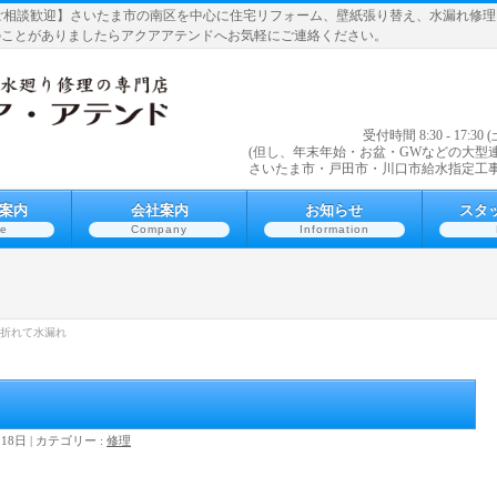
ご相談歓迎】さいたま市の南区を中心に住宅リフォーム、壁紙張り替え、水漏れ修
のことがありましたらアクアアテンドへお気軽にご連絡ください。
受付時間 8:30 - 1
(但し、年末年始・お盆・GWなどの大型
さいたま市・戸田市・川口市給水指定工
案内
会社案内
お知らせ
スタ
ce
Company
Information
折れて水漏れ
月18日
カテゴリー :
修理