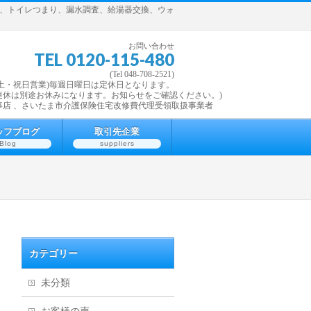
理、トイレつまり、漏水調査、給湯器交換、ウォ
お問い合わせ
TEL 0120-115-480
(Tel 048-708-2521)
7:30 (土・祝日営業)毎週日曜日は定休日となります。
連休は別途お休みになります。お知らせをご確認ください。)
事店 、さいたま市介護保険住宅改修費代理受領取扱事業者
ッフブログ
取引先企業
Blog
suppliers
カテゴリー
未分類