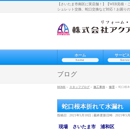
【さいたま市南区に実店舗！】【WEB見積・
シュレット交換、蛇口交換など対応！お困り
ホーム
サービス
home
Servi
ブログ
HOME
»
スタッフブログ
»
施工事例
»
修理
»
蛇口根本
蛇口根本折れて水漏れ
投稿日 : 2021年5月18日
最終更新日時 : 2021年5
現場 さいたま市 浦和区