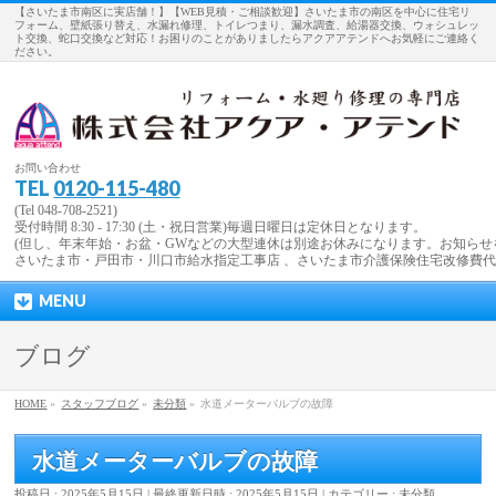
【さいたま市南区に実店舗！】【WEB見積・ご相談歓迎】さいたま市の南区を中心に住宅リ
フォーム、壁紙張り替え、水漏れ修理、トイレつまり、漏水調査、給湯器交換、ウォシュレッ
ト交換、蛇口交換など対応！お困りのことがありましたらアクアアテンドへお気軽にご連絡く
ださい。
お問い合わせ
TEL
0120-115-480
(Tel 048-708-2521)
受付時間 8:30 - 17:30 (土・祝日営業)毎週日曜日は定休日となります。
(但し、年末年始・お盆・GWなどの大型連休は別途お休みになります。お知らせ
さいたま市・戸田市・川口市給水指定工事店 、さいたま市介護保険住宅改修費
MENU
ブログ
HOME
»
スタッフブログ
»
未分類
»
水道メーターバルブの故障
水道メーターバルブの故障
投稿日 : 2025年5月15日
最終更新日時 : 2025年5月15日
カテゴリー :
未分類