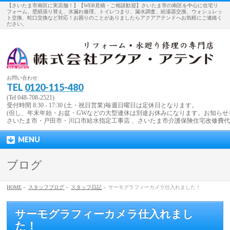
【さいたま市南区に実店舗！】【WEB見積・ご相談歓迎】さいたま市の南区を中心に住宅リ
フォーム、壁紙張り替え、水漏れ修理、トイレつまり、漏水調査、給湯器交換、ウォシュレッ
ト交換、蛇口交換など対応！お困りのことがありましたらアクアアテンドへお気軽にご連絡く
ださい。
お問い合わせ
TEL
0120-115-480
(Tel 048-708-2521)
受付時間 8:30 - 17:30 (土・祝日営業)毎週日曜日は定休日となります。
(但し、年末年始・お盆・GWなどの大型連休は別途お休みになります。お知らせ
さいたま市・戸田市・川口市給水指定工事店 、さいたま市介護保険住宅改修費
MENU
ブログ
HOME
»
スタッフブログ
»
スタッフ日記
»
サーモグラフィーカメラ仕入れました！
サーモグラフィーカメラ仕入れまし
た！