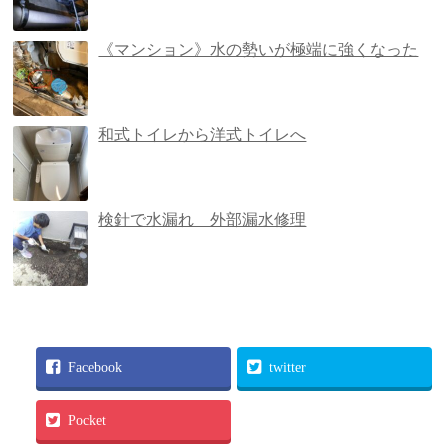
《マンション》水の勢いが極端に強くなった
和式トイレから洋式トイレへ
検針で水漏れ 外部漏水修理
Facebook
twitter
Pocket