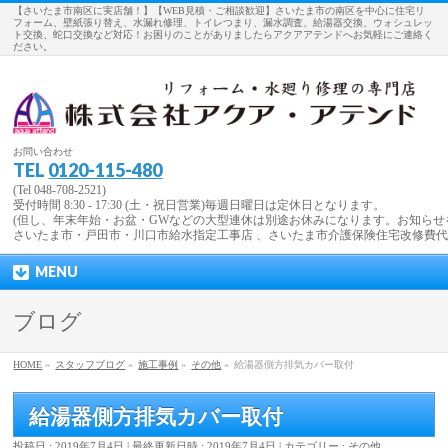
【さいたま市南区に実店舗！】【WEB見積・ご相談歓迎】さいたま市の南区を中心に住宅リ
フォーム、壁紙張り替え、水漏れ修理、トイレつまり、漏水調査、給湯器交換、ウォシュレッ
ト交換、蛇口交換など対応！お困りのことがありましたらアクアアテンドへお気軽にご連絡く
ださい。
お問い合わせ
TEL
0120-115-480
(Tel 048-708-2521)
受付時間 8:30 - 17:30 (土・祝日営業)毎週日曜日は定休日となります。
(但し、年末年始・お盆・GWなどの大型連休は別途お休みになります。お知らせ
さいたま市・戸田市・川口市給水指定工事店 、さいたま市介護保険住宅改修費
MENU
ブログ
HOME
»
スタッフブログ
»
施工事例
»
その他
»
給湯器側方排気カバー取付
給湯器側方排気カバー取付
投稿日 : 2019年7月4日
最終更新日時 : 2019年7月4日
カテゴリー :
その他