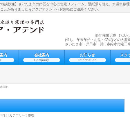
ご相談歓迎】さいたま市の南区を中心に住宅リフォーム、壁紙張り替え、水漏れ修
のことがありましたらアクアアテンドへお気軽にご連絡ください。
受付時間 8:30 - 1
(但し、年末年始・お盆・GWなどの大型
さいたま市・戸田市・川口市給水指定工
案内
会社案内
お知らせ
スタ
ce
Company
Information
水漏れ
月12日
カテゴリー :
修理