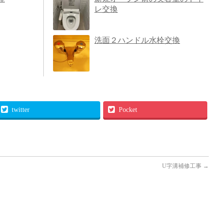
レ交換
洗面２ハンドル水栓交換
twitter
Pocket
U字溝補修工事
→