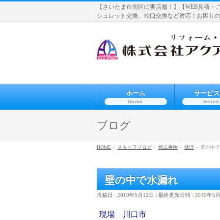
【さいたま市南区に実店舗！】【WEB見積・
シュレット交換、蛇口交換など対応！お困り
ホーム
サービス
home
Servi
ブログ
HOME
»
スタッフブログ
»
施工事例
»
修理
»
壁の中で
壁の中で水漏れ
投稿日 : 2019年5月12日
最終更新日時 : 2019年5
現場 川口市