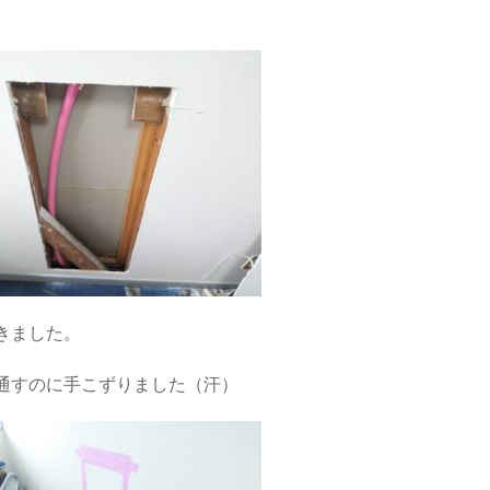
。
きました。
通すのに手こずりました（汗）