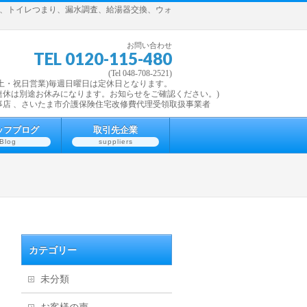
理、トイレつまり、漏水調査、給湯器交換、ウォ
お問い合わせ
TEL 0120-115-480
(Tel 048-708-2521)
7:30 (土・祝日営業)毎週日曜日は定休日となります。
連休は別途お休みになります。お知らせをご確認ください。)
事店 、さいたま市介護保険住宅改修費代理受領取扱事業者
ッフブログ
取引先企業
Blog
suppliers
カテゴリー
未分類