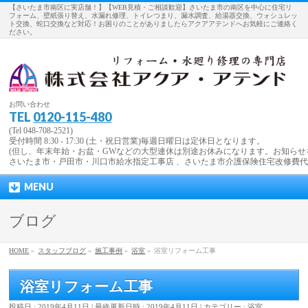
【さいたま市南区に実店舗！】【WEB見積・ご相談歓迎】さいたま市の南区を中心に住宅リ
フォーム、壁紙張り替え、水漏れ修理、トイレつまり、漏水調査、給湯器交換、ウォシュレッ
ト交換、蛇口交換など対応！お困りのことがありましたらアクアアテンドへお気軽にご連絡く
ださい。
お問い合わせ
TEL
0120-115-480
(Tel 048-708-2521)
受付時間 8:30 - 17:30 (土・祝日営業)毎週日曜日は定休日となります。
(但し、年末年始・お盆・GWなどの大型連休は別途お休みになります。お知らせ
さいたま市・戸田市・川口市給水指定工事店 、さいたま市介護保険住宅改修費
MENU
ブログ
HOME
»
スタッフブログ
»
施工事例
»
浴室
»
浴室リフォーム工事
浴室リフォーム工事
投稿日 : 2019年4月11日
最終更新日時 : 2019年4月11日
カテゴリー :
浴室