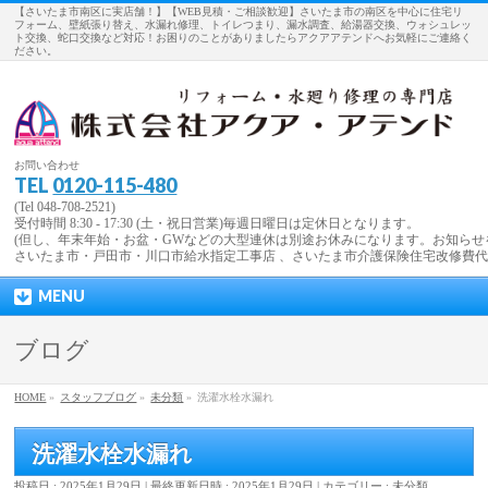
【さいたま市南区に実店舗！】【WEB見積・ご相談歓迎】さいたま市の南区を中心に住宅リ
フォーム、壁紙張り替え、水漏れ修理、トイレつまり、漏水調査、給湯器交換、ウォシュレッ
ト交換、蛇口交換など対応！お困りのことがありましたらアクアアテンドへお気軽にご連絡く
ださい。
お問い合わせ
TEL
0120-115-480
(Tel 048-708-2521)
受付時間 8:30 - 17:30 (土・祝日営業)毎週日曜日は定休日となります。
(但し、年末年始・お盆・GWなどの大型連休は別途お休みになります。お知らせ
さいたま市・戸田市・川口市給水指定工事店 、さいたま市介護保険住宅改修費
MENU
ブログ
HOME
»
スタッフブログ
»
未分類
»
洗濯水栓水漏れ
洗濯水栓水漏れ
投稿日 : 2025年1月29日
最終更新日時 : 2025年1月29日
カテゴリー :
未分類