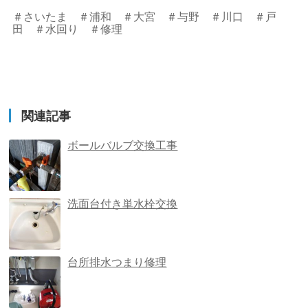
＃さいたま ＃浦和 ＃大宮 ＃与野 ＃川口 ＃戸
田 ＃水回り ＃修理
関連記事
ボールバルブ交換工事
洗面台付き単水栓交換
台所排水つまり修理